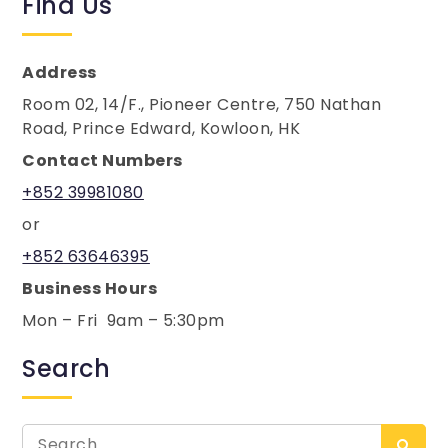
Find Us
Address
Room 02, 14/F., Pioneer Centre, 750 Nathan
Road, Prince Edward, Kowloon, HK
Contact Numbers
+852 39981080
or
+852 63646395
Business Hours
Mon – Fri 9am – 5:30pm
Search